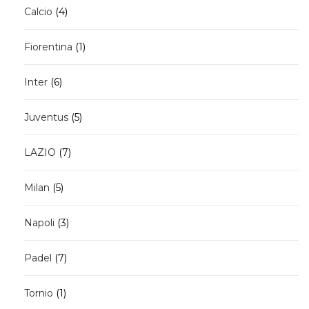
4
Calcio
4
prodotti
1
Fiorentina
1
prodotto
6
Inter
6
prodotti
5
Juventus
5
prodotti
7
LAZIO
7
prodotti
5
Milan
5
prodotti
3
Napoli
3
prodotti
7
Padel
7
prodotti
1
Tornio
1
prodotto