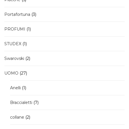
prodotti
3
Portafortuna
3
prodotti
1
PROFUMI
1
prodotto
1
STUDEX
1
prodotto
2
Swarovski
2
prodotti
27
UOMO
27
prodotti
1
Anelli
1
prodotto
7
Braccialetti
7
prodotti
2
collane
2
prodotti