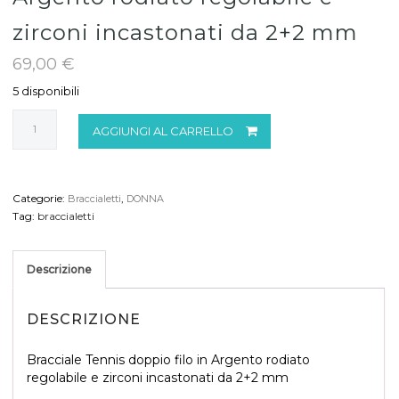
zirconi incastonati da 2+2 mm
69,00
€
5 disponibili
Bracciale
AGGIUNGI AL CARRELLO
Tennis
doppio
filo
in
Categorie:
,
Braccialetti
DONNA
Argento
Tag:
braccialetti
rodiato
regolabile
e
Descrizione
zirconi
incastonati
da
DESCRIZIONE
2+2
mm
Bracciale Tennis doppio filo in Argento rodiato
quantità
regolabile e zirconi incastonati da 2+2 mm