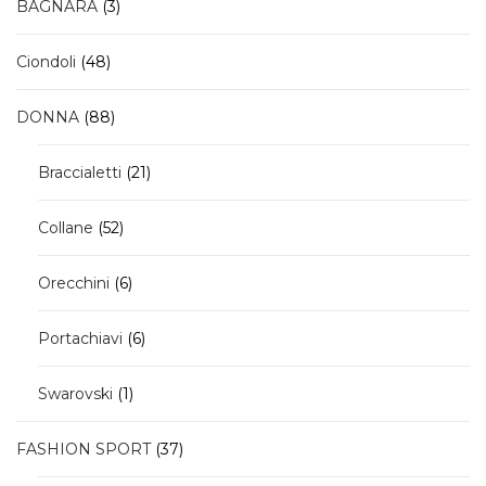
3
BAGNARA
3
prodotti
48
Ciondoli
48
prodotti
88
DONNA
88
prodotti
21
Braccialetti
21
prodotti
52
Collane
52
prodotti
6
Orecchini
6
prodotti
6
Portachiavi
6
prodotti
1
Swarovski
1
prodotto
37
FASHION SPORT
37
prodotti