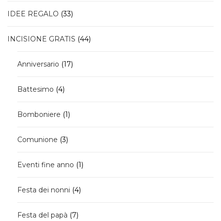
33
IDEE REGALO
33
prodotti
44
INCISIONE GRATIS
44
prodotti
17
Anniversario
17
prodotti
4
Battesimo
4
prodotti
1
Bomboniere
1
prodotto
3
Comunione
3
prodotti
1
Eventi fine anno
1
prodotto
4
Festa dei nonni
4
prodotti
7
Festa del papà
7