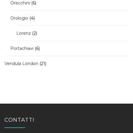
6
Orecchini
6
prodotti
4
Orologio
4
prodotti
2
Lorenz
2
prodotti
6
Portachiavi
6
prodotti
21
Vendula London
21
prodotti
CONTATTI