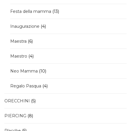
prodotti
13
Festa della mamma
13
prodotti
4
Inaugurazione
4
prodotti
6
Maestra
6
prodotti
4
Maestro
4
prodotti
10
Neo Mamma
10
prodotti
4
Regalo Pasqua
4
prodotti
5
ORECCHINI
5
prodotti
8
PIERCING
8
prodotti
5
Placche
5