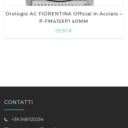
Orologio AC FIORENTINA Official In Acciaio –
P-FM415XP1 40MM
59,90
€
CONTATTI
+39 3481120234