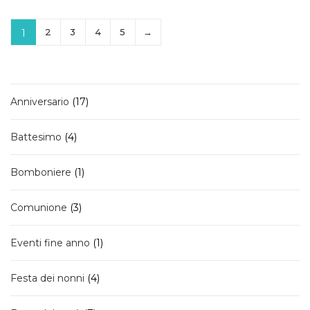
scelte
25,00 €
nella
a
2
3
4
5
→
1
pagina
29,00 €
del
prodotto
17
Anniversario
17
prodotti
4
Battesimo
4
prodotti
1
Bomboniere
1
prodotto
3
Comunione
3
prodotti
1
Eventi fine anno
1
prodotto
4
Festa dei nonni
4
prodotti