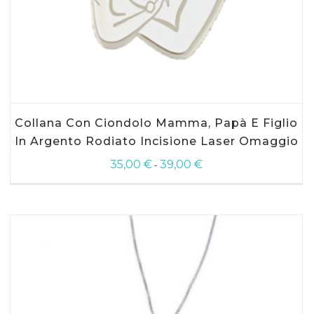
SCEGLI
Questo
Collana Con Ciondolo Mamma, Papà E Figlio
prodotto
ha
In Argento Rodiato Incisione Laser Omaggio
più
35,00
€
39,00
€
Fascia
varianti.
-
di
Le
prezzo:
opzioni
da
possono
35,00 €
essere
a
scelte
39,00 €
nella
pagina
del
prodotto