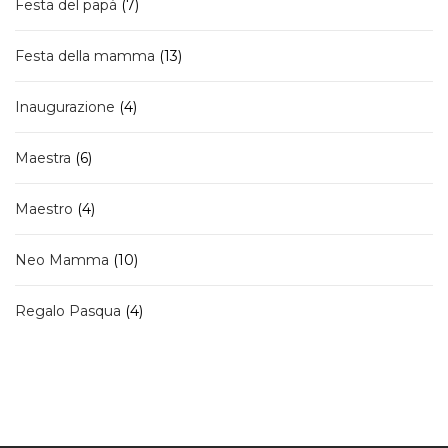
7
Festa del papà
7
prodotti
13
Festa della mamma
13
prodotti
4
Inaugurazione
4
prodotti
6
Maestra
6
prodotti
4
Maestro
4
prodotti
10
Neo Mamma
10
prodotti
4
Regalo Pasqua
4
prodotti