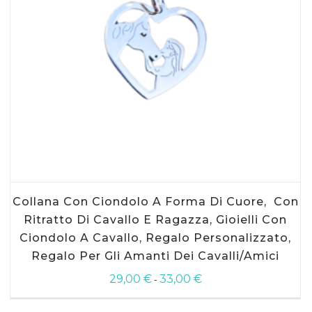
SCEGLI
Questo
Collana Con Ciondolo A Forma Di Cuore, Con
prodotto
ha
Ritratto Di Cavallo E Ragazza, Gioielli Con
più
Ciondolo A Cavallo, Regalo Personalizzato,
varianti.
Regalo Per Gli Amanti Dei Cavalli/amici
Le
opzioni
29,00
€
33,00
€
Fascia
-
possono
di
essere
prezzo: