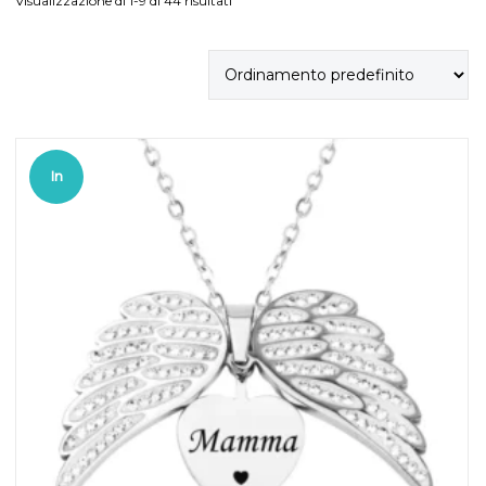
Visualizzazione di 1-9 di 44 risultati
In
offerta!