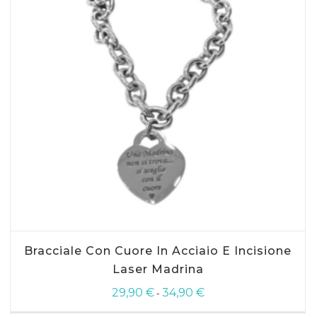
prodotto
AGGIUNGI AL CARRELLO
Questo
Bracciale Con Cuore In Acciaio E Incisione
prodotto
ha
Laser Madrina
più
29,90
€
34,90
€
Fascia
varianti.
-
di
Le