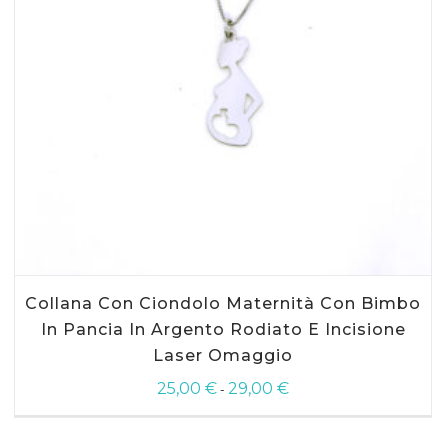
Questo
Collana Con Ciondolo Maternità Con Bimbo
prodotto
ha
In Pancia In Argento Rodiato E Incisione
più
Laser Omaggio
varianti.
Le
25,00
€
29,00
€
Fascia
-
opzioni
di
possono
prezzo:
essere
da