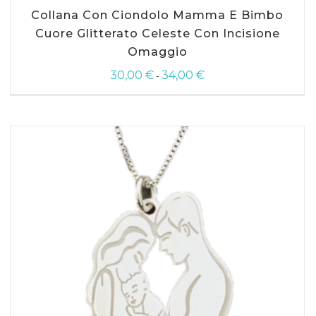
Questo
Collana Con Ciondolo Mamma E Bimbo
prodotto
ha
Cuore Glitterato Celeste Con Incisione
più
Omaggio
varianti.
Le
30,00
€
34,00
€
Fascia
-
opzioni
di
possono
prezzo:
essere
da
scelte
30,00 €
nella
a
pagina
34,00 €
del
prodotto