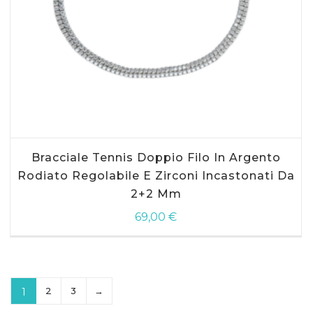
Bracciale Tennis Doppio Filo In Argento
Rodiato Regolabile E Zirconi Incastonati Da
2+2 Mm
69,00
€
2
3
→
1