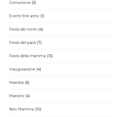
3
Comunione
3
prodotti
1
Eventi fine anno
1
prodotto
4
Festa dei nonni
4
prodotti
7
Festa del papà
7
prodotti
13
Festa della mamma
13
prodotti
4
Inaugurazione
4
prodotti
6
Maestra
6
prodotti
4
Maestro
4
prodotti
10
Neo Mamma
10
prodotti