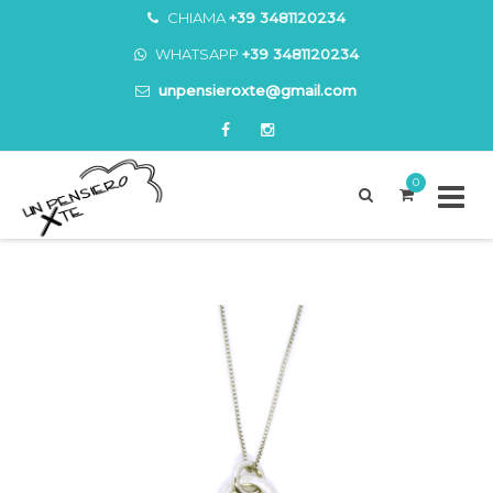
CHIAMA
+39 3481120234
WHATSAPP
+39 3481120234
unpensieroxte@gmail.com
0
Skip
to
content