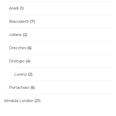
1
Anelli
1
prodotto
7
Braccialetti
7
prodotti
2
collane
2
prodotti
6
Orecchini
6
prodotti
4
Orologio
4
prodotti
2
Lorenz
2
prodotti
6
Portachiavi
6
prodotti
21
Vendula London
21
prodotti