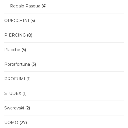
4
Regalo Pasqua
4
prodotti
5
ORECCHINI
5
prodotti
8
PIERCING
8
prodotti
5
Placche
5
prodotti
3
Portafortuna
3
prodotti
1
PROFUMI
1
prodotto
1
STUDEX
1
prodotto
2
Swarovski
2
prodotti
27
UOMO
27
prodotti