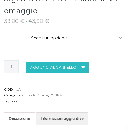
omaggio
39,00
€
43,00
€
Fascia
-
di
MISURA
prezzo:
da
39,00 €
a
43,00 €
Collana
AGGIUNGI AL CARRELLO
con
ciondolo
a
Cuore
COD:
N/A
in
Categorie:
,
,
Ciondoli
Collane
DONNA
argento
Tag:
cuore
rodiato
incisione
laser
Descrizione
Informazioni aggiuntive
omaggio
quantità