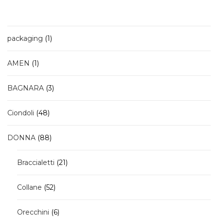
1
packaging
1
prodotto
1
AMEN
1
prodotto
3
BAGNARA
3
prodotti
48
Ciondoli
48
prodotti
88
DONNA
88
prodotti
21
Braccialetti
21
prodotti
52
Collane
52
prodotti
6
Orecchini
6