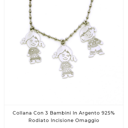
AGGIUNGI AL CARRELLO
Questo
Collana Con 3 Bambini In Argento 925%
prodotto
ha
Rodiato Incisione Omaggio
più