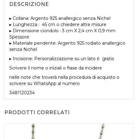
DESCRIZIONE
▸ Collana: Argento 925 anallergico senza Nichel
▸ Lunghezza : 45 cm o chiedere altre misure
▸ Dimensione ciondolo : 3 cm X 2,4 cm X 0,9 mm
Spessore
▸ Materiale pendente: Argento 925 rodiato anallergico
senza Nichel
▸ Incisione: Personalizzazione su un lato è gratis
SCEGLI
Scrivere il nome o iniziali o frase da incidere
nelle note che troverà nella procedura di acquisto o
scrivere su WhatsApp al numero
3481120234
PRODOTTI CORRELATI