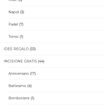
prodotti
3
Napoli
3
prodotti
7
Padel
7
prodotti
1
Tornio
1
prodotto
33
IDEE REGALO
33
prodotti
44
INCISIONE GRATIS
44
prodotti
17
Anniversario
17
prodotti
4
Battesimo
4
prodotti
1
Bomboniere
1
prodotto