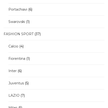
prodotti
6
Portachiavi
6
prodotti
1
Swarovski
1
prodotto
37
FASHION SPORT
37
prodotti
4
Calcio
4
prodotti
1
Fiorentina
1
prodotto
6
Inter
6
prodotti
5
Juventus
5
prodotti
7
LAZIO
7
prodotti
5
Milan
5