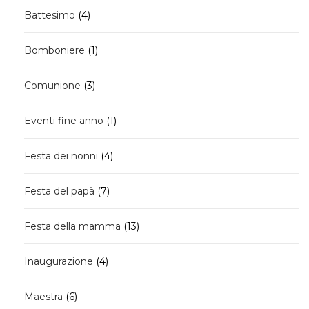
4
Battesimo
4
prodotti
1
Bomboniere
1
prodotto
3
Comunione
3
prodotti
1
Eventi fine anno
1
prodotto
4
Festa dei nonni
4
prodotti
7
Festa del papà
7
prodotti
13
Festa della mamma
13
prodotti
4
Inaugurazione
4
prodotti
6
Maestra
6