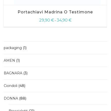
Questo
Portachiavi Madrina O Testimone
prodotto
ha
29,90
€
34,90
€
Fascia
-
più
di
varianti.
prezzo:
Le
da
opzioni
29,90 €
possono
a
essere
1
packaging
1
34,90 €
scelte
prodotto
nella
1
AMEN
1
pagina
prodotto
del
prodotto
3
BAGNARA
3
prodotti
48
Ciondoli
48
prodotti
88
DONNA
88
prodotti
21
Braccialetti
21