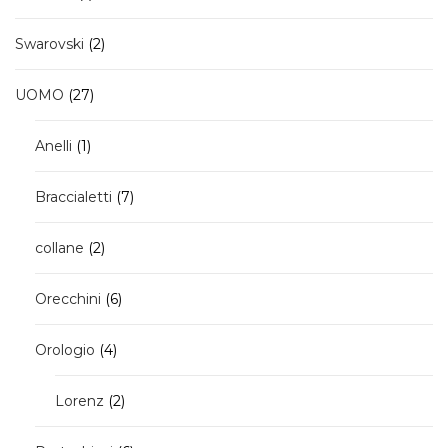
prodotto
2
Swarovski
2
prodotti
27
UOMO
27
prodotti
1
Anelli
1
prodotto
7
Braccialetti
7
prodotti
2
collane
2
prodotti
6
Orecchini
6
prodotti
4
Orologio
4
prodotti
2
Lorenz
2
prodotti