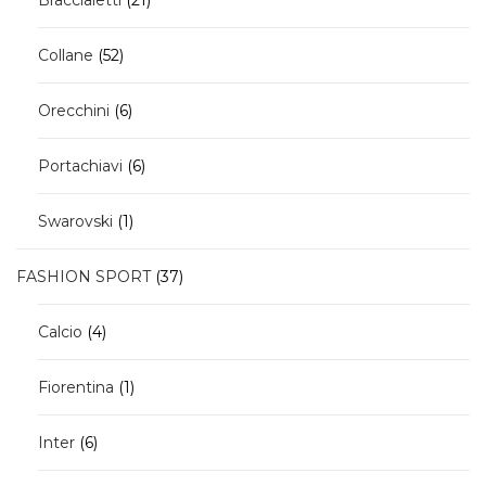
prodotti
52
Collane
52
prodotti
6
Orecchini
6
prodotti
6
Portachiavi
6
prodotti
1
Swarovski
1
prodotto
37
FASHION SPORT
37
prodotti
4
Calcio
4
prodotti
1
Fiorentina
1
prodotto
6
Inter
6
prodotti