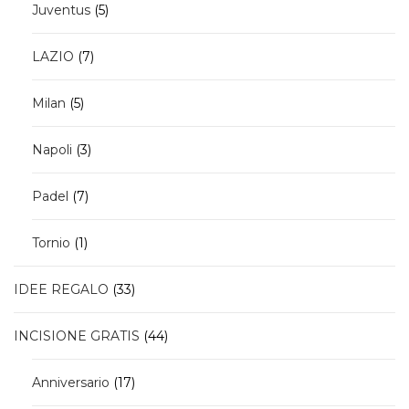
5
Juventus
5
prodotti
7
LAZIO
7
prodotti
5
Milan
5
prodotti
3
Napoli
3
prodotti
7
Padel
7
prodotti
1
Tornio
1
prodotto
33
IDEE REGALO
33
prodotti
44
INCISIONE GRATIS
44
prodotti
17
Anniversario
17
prodotti