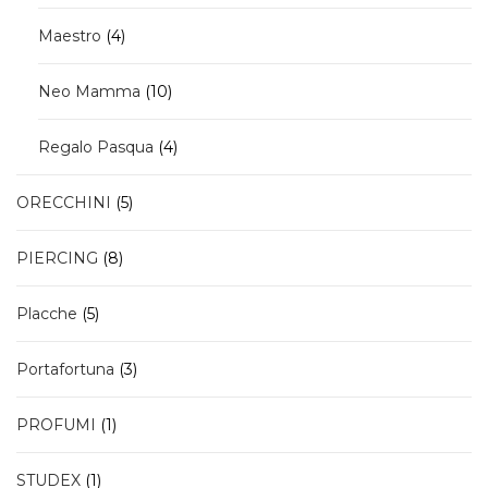
prodotti
4
Maestro
4
prodotti
10
Neo Mamma
10
prodotti
4
Regalo Pasqua
4
prodotti
5
ORECCHINI
5
prodotti
8
PIERCING
8
prodotti
5
Placche
5
prodotti
3
Portafortuna
3
prodotti
1
PROFUMI
1
prodotto
1
STUDEX
1