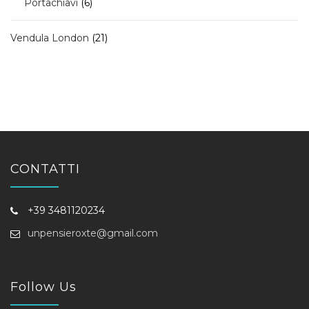
6
Portachiavi
6
prodotti
21
Vendula London
21
prodotti
CONTATTI
+39 3481120234
unpensieroxte@gmail.com
Follow Us