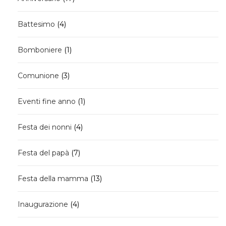
prodotti
4
Battesimo
4
prodotti
1
Bomboniere
1
prodotto
3
Comunione
3
prodotti
1
Eventi fine anno
1
prodotto
4
Festa dei nonni
4
prodotti
7
Festa del papà
7
prodotti
13
Festa della mamma
13
prodotti
4
Inaugurazione
4
prodotti