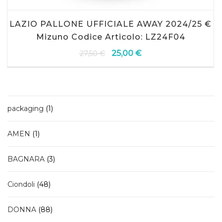
LAZIO PALLONE UFFICIALE AWAY 2024/25 €
Mizuno Codice Articolo: LZ24F04
25,00
€
27,50
€
Il
Il
prezzo
prezzo
originale
attuale
era:
è:
27,50 €.
25,00 €.
1
packaging
1
prodotto
1
AMEN
1
prodotto
3
BAGNARA
3
prodotti
48
Ciondoli
48
prodotti
88
DONNA
88
prodotti