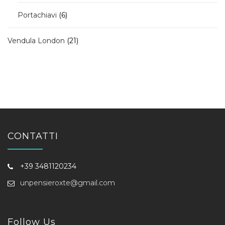
6
Portachiavi
6
prodotti
21
Vendula London
21
prodotti
CONTATTI
+39 3481120234
unpensieroxte@gmail.com
Follow Us