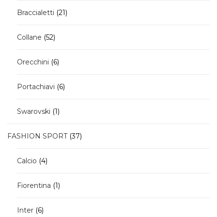
21
Braccialetti
21
prodotti
52
Collane
52
prodotti
6
Orecchini
6
prodotti
6
Portachiavi
6
prodotti
1
Swarovski
1
prodotto
37
FASHION SPORT
37
prodotti
4
Calcio
4
prodotti
1
Fiorentina
1
prodotto
6
Inter
6