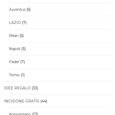
prodotti
5
Juventus
5
prodotti
7
LAZIO
7
prodotti
5
Milan
5
prodotti
3
Napoli
3
prodotti
7
Padel
7
prodotti
1
Tornio
1
prodotto
33
IDEE REGALO
33
prodotti
44
INCISIONE GRATIS
44
prodotti
17
Anniversario
17