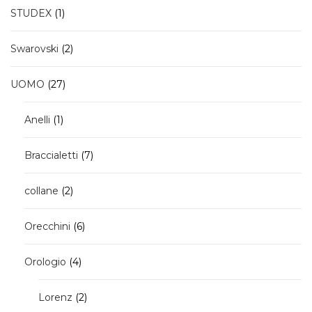
1
STUDEX
1
prodotto
2
Swarovski
2
prodotti
27
UOMO
27
prodotti
1
Anelli
1
prodotto
7
Braccialetti
7
prodotti
2
collane
2
prodotti
6
Orecchini
6
prodotti
4
Orologio
4
prodotti
2
Lorenz
2
prodotti