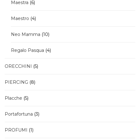
6
Maestra
6
prodotti
4
Maestro
4
prodotti
10
Neo Mamma
10
prodotti
4
Regalo Pasqua
4
prodotti
5
ORECCHINI
5
prodotti
8
PIERCING
8
prodotti
5
Placche
5
prodotti
3
Portafortuna
3
prodotti
1
PROFUMI
1
prodotto