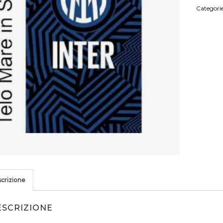
Inter
Categori
Ufficiale
Asciuga
Calcio
quantità
crizione
ESCRIZIONE