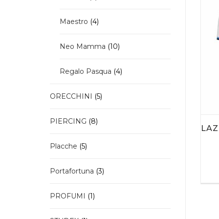
prodotti
4
Maestro
4
prodotti
10
Neo Mamma
10
prodotti
4
Regalo Pasqua
4
prodotti
5
ORECCHINI
5
prodotti
Ques
8
PIERCING
8
LAZ
prod
prodotti
ha
5
Placche
5
più
prodotti
varian
Le
3
Portafortuna
3
opzio
prodotti
poss
1
PROFUMI
1
esser
prodotto
scelt
nella