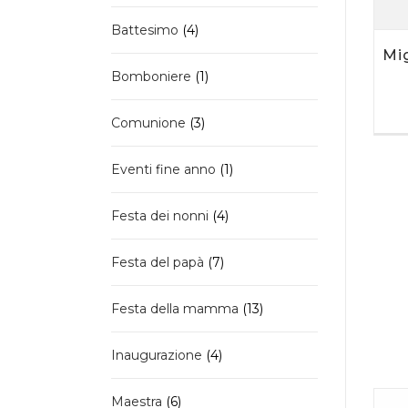
prodotti
4
Battesimo
4
prodotti
Mi
1
Bomboniere
1
prodotto
3
Comunione
3
prodotti
1
Eventi fine anno
1
prodotto
4
Festa dei nonni
4
prodotti
7
Festa del papà
7
prodotti
13
Festa della mamma
13
prodotti
4
Inaugurazione
4
prodotti
6
Maestra
6