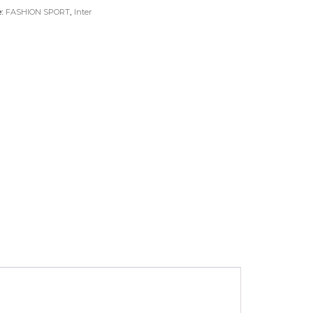
e:
,
FASHION SPORT
Inter
mano
AGGIUNGI AL