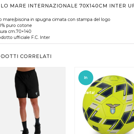
ELO MARE INTERNAZIONALE 70X140CM INTER U
o mare/piscina in spugna cimata con stampa del logo
0% puro cotone
AGGIUNGI AL
AGGIUNGI AL
sura cm.70×140
dotto ufficiale F.C. Inter
CARRELLO
CARRELLO
DOTTI CORRELATI
In
offerta!