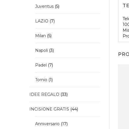
T
5
Juventus
5
prodotti
Tel
7
LAZIO
7
10
prodotti
Mi
5
Milan
5
Pro
prodotti
3
Napoli
3
PRO
prodotti
7
Padel
7
prodotti
1
Tornio
1
prodotto
33
IDEE REGALO
33
prodotti
44
INCISIONE GRATIS
44
prodotti
17
Anniversario
17