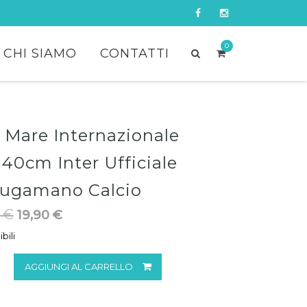
0
CHI SIAMO
CONTATTI
 Mare Internazionale
40cm Inter Ufficiale
iugamano Calcio
0
€
Il
19,90
€
Il
prezzo
prezzo
bili
originale
attuale
era:
è:
AGGIUNGI AL CARRELLO
25,00 €.
19,90 €.
onale
m