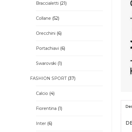
21
Braccialetti
21
prodotti
52
Collane
52
prodotti
6
Orecchini
6
prodotti
6
Portachiavi
6
prodotti
1
Swarovski
1
prodotto
37
FASHION SPORT
37
prodotti
4
Calcio
4
prodotti
Des
1
Fiorentina
1
prodotto
D
6
Inter
6
prodotti