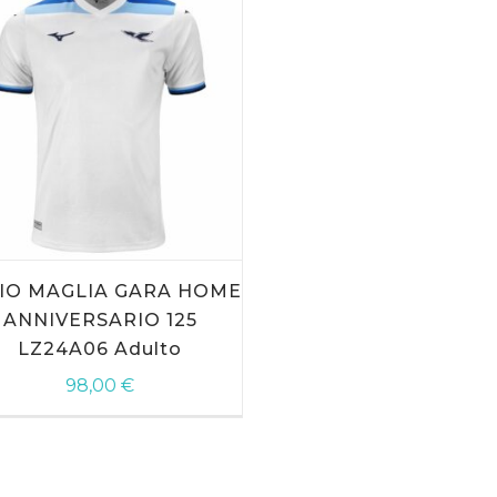
to
IO MAGLIA GARA HOME
otto
ANNIVERSARIO 125
LZ24A06 Adulto
ti.
98,00
€
ni
ono
e
e