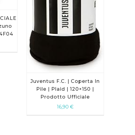
ICIALE
zuno
24F04
rezzo
ttuale
5,00 €.
Juventus F.C. | Coperta In
Pile | Plaid | 120×150 |
Prodotto Ufficiale
16,90
€