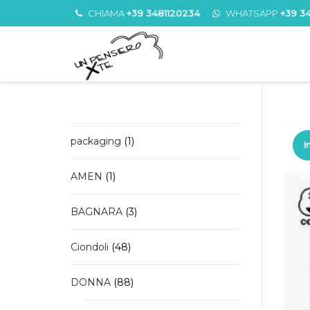
CHIAMA
+39 3481120234
WHATSAPP
+39 3
1
packaging
1
I
prodotto
1
AMEN
1
of
prodotto
3
BAGNARA
3
prodotti
48
Ciondoli
48
prodotti
88
DONNA
88
prodotti