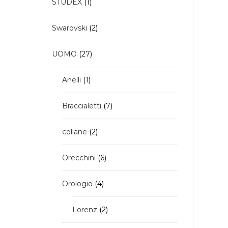
1
STUDEX
1
pagi
prodotto
del
2
prod
Swarovski
2
prodotti
27
UOMO
27
prodotti
1
Anelli
1
prodotto
7
Braccialetti
7
prodotti
2
collane
2
prodotti
6
Orecchini
6
prodotti
4
Orologio
4
prodotti
2
Lorenz
2
prodotti