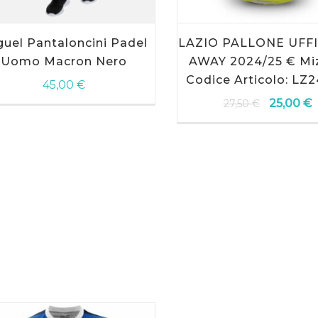
guel Pantaloncini Padel
LAZIO PALLONE UFF
Uomo Macron Nero
AWAY 2024/25 € Mi
Codice Articolo: LZ
45,00
€
25,00
€
27,50
€
Il
Il
prezzo
p
originale
a
era:
è:
27,50 €.
2
SCEGLI