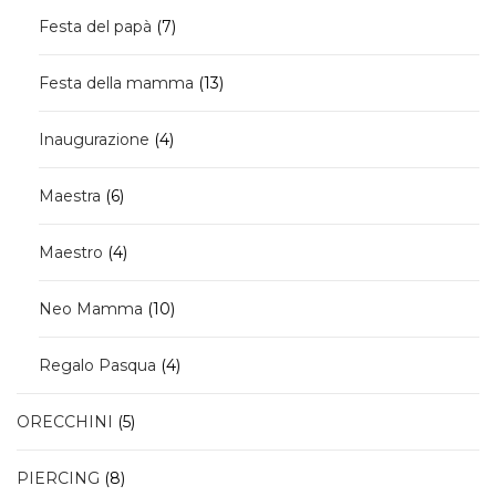
7
Festa del papà
7
prodotti
13
Festa della mamma
13
prodotti
4
Inaugurazione
4
prodotti
6
Maestra
6
prodotti
4
Maestro
4
prodotti
10
Neo Mamma
10
prodotti
4
Regalo Pasqua
4
prodotti
5
ORECCHINI
5
prodotti
8
PIERCING
8