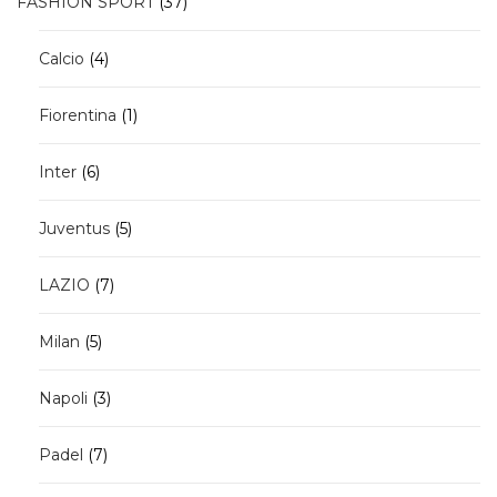
37
FASHION SPORT
37
prodotti
4
Calcio
4
prodotti
1
Fiorentina
1
prodotto
6
Inter
6
prodotti
5
Juventus
5
prodotti
7
LAZIO
7
prodotti
5
Milan
5
prodotti
3
Napoli
3
prodotti
7
Padel
7
prodotti