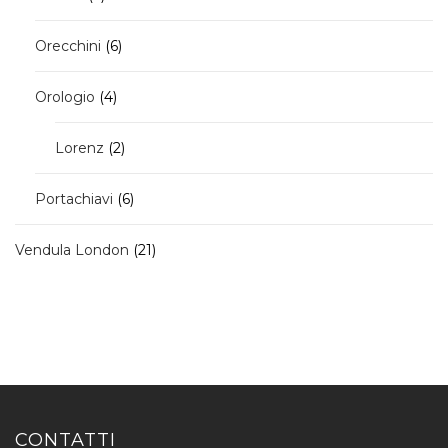
prodotti
6
Orecchini
6
prodotti
4
Orologio
4
prodotti
2
Lorenz
2
prodotti
6
Portachiavi
6
prodotti
21
Vendula London
21
prodotti
CONTATTI