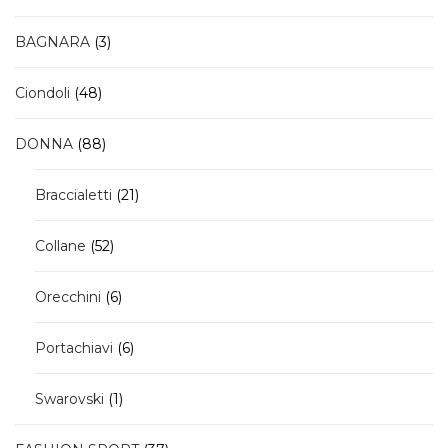
prodotto
3
BAGNARA
3
prodotti
48
Ciondoli
48
prodotti
88
DONNA
88
prodotti
21
Braccialetti
21
prodotti
52
Collane
52
prodotti
6
Orecchini
6
prodotti
6
Portachiavi
6
prodotti
1
Swarovski
1
prodotto