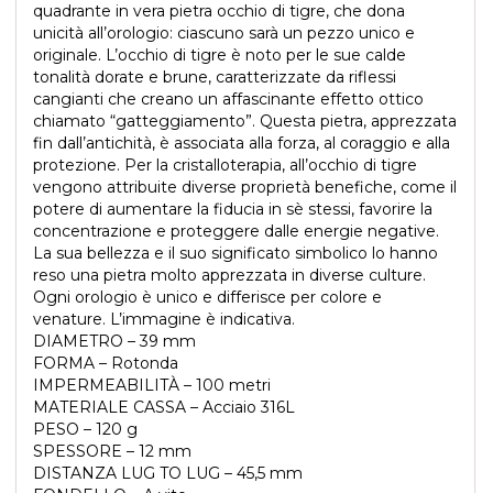
quadrante in vera pietra occhio di tigre, che dona
unicità all’orologio: ciascuno sarà un pezzo unico e
originale. L’occhio di tigre è noto per le sue calde
tonalità dorate e brune, caratterizzate da riflessi
cangianti che creano un affascinante effetto ottico
chiamato “gatteggiamento”. Questa pietra, apprezzata
fin dall’antichità, è associata alla forza, al coraggio e alla
protezione. Per la cristalloterapia, all’occhio di tigre
vengono attribuite diverse proprietà benefiche, come il
potere di aumentare la fiducia in sè stessi, favorire la
concentrazione e proteggere dalle energie negative.
La sua bellezza e il suo significato simbolico lo hanno
reso una pietra molto apprezzata in diverse culture.
Ogni orologio è unico e differisce per colore e
venature. L’immagine è indicativa.
DIAMETRO – 39 mm
FORMA – Rotonda
IMPERMEABILITÀ – 100 metri
MATERIALE CASSA – Acciaio 316L
PESO – 120 g
SPESSORE – 12 mm
DISTANZA LUG TO LUG – 45,5 mm