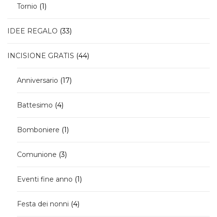
1
Tornio
1
prodotto
33
IDEE REGALO
33
prodotti
44
INCISIONE GRATIS
44
prodotti
17
Anniversario
17
prodotti
4
Battesimo
4
prodotti
1
Bomboniere
1
prodotto
3
Comunione
3
prodotti
1
Eventi fine anno
1
prodotto
4
Festa dei nonni
4
prodotti