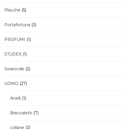
prodotti
5
Placche
5
prodotti
3
Portafortuna
3
prodotti
1
PROFUMI
1
prodotto
1
STUDEX
1
prodotto
2
Swarovski
2
prodotti
27
UOMO
27
prodotti
1
Anelli
1
prodotto
7
Braccialetti
7
prodotti
2
collane
2