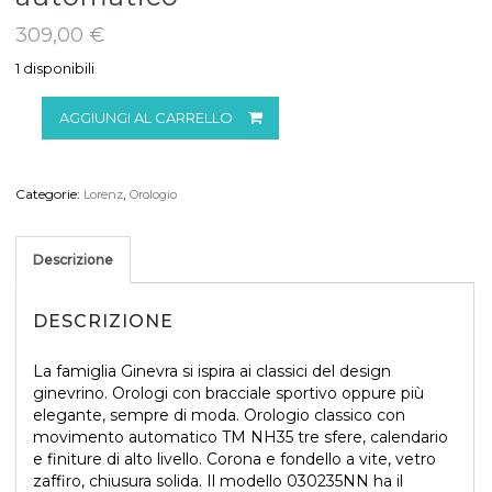
309,00
€
1 disponibili
Orologio
AGGIUNGI AL CARRELLO
Lorenz
Ginevra
automatico
quantità
Categorie:
,
Lorenz
Orologio
Descrizione
DESCRIZIONE
La famiglia Ginevra si ispira ai classici del design
ginevrino. Orologi con bracciale sportivo oppure più
elegante, sempre di moda. Orologio classico con
movimento automatico TM NH35 tre sfere, calendario
e finiture di alto livello. Corona e fondello a vite, vetro
zaffiro, chiusura solida. Il modello 030235NN ha il