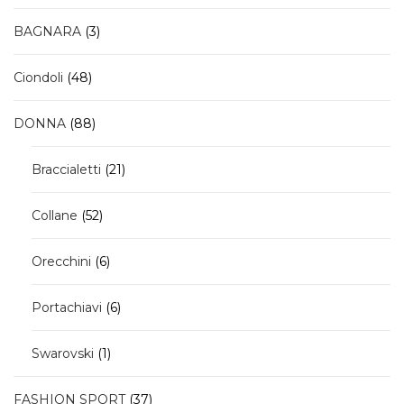
prodotto
prodotto
3
BAGNARA
3
prodotti
48
Ciondoli
48
prodotti
88
DONNA
88
prodotti
21
Braccialetti
21
prodotti
52
Collane
52
prodotti
6
Orecchini
6
prodotti
6
Portachiavi
6
prodotti
1
Swarovski
1
prodotto
37
FASHION SPORT
37