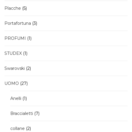
5
Placche
5
prodotti
3
Portafortuna
3
prodotti
1
PROFUMI
1
prodotto
1
STUDEX
1
prodotto
2
Swarovski
2
prodotti
27
UOMO
27
prodotti
1
Anelli
1
prodotto
7
Braccialetti
7
prodotti
2
collane
2