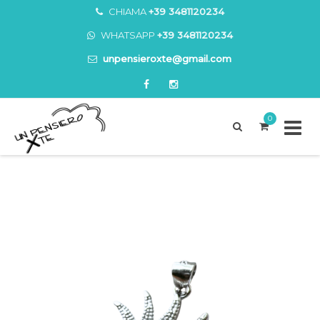
CHIAMA
+39 3481120234
WHATSAPP
+39 3481120234
unpensieroxte@gmail.com
0
Skip
to
content