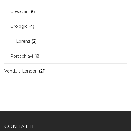
prodotti
6
Orecchini
6
prodotti
4
Orologio
4
prodotti
2
Lorenz
2
prodotti
6
Portachiavi
6
prodotti
21
Vendula London
21
prodotti
CONTATTI