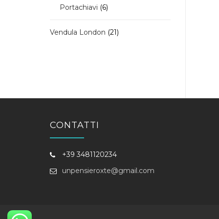
6
Portachiavi
6
prodotti
21
Vendula London
21
prodotti
CONTATTI
+39 3481120234
unpensieroxte@gmail.com