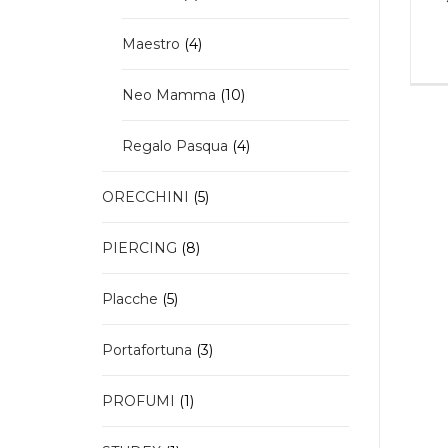
prodotti
4
Maestro
4
prodotti
10
Neo Mamma
10
prodotti
4
Regalo Pasqua
4
prodotti
5
ORECCHINI
5
prodotti
8
PIERCING
8
prodotti
5
Placche
5
prodotti
3
Portafortuna
3
prodotti
1
PROFUMI
1
prodotto