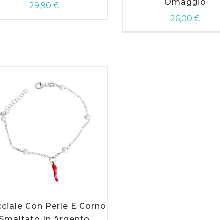
Omaggio
29,90
€
AGGIUNGI AL
26,00
€
CARRELLO
cciale Con Perle E Corno
Smaltato In Argento