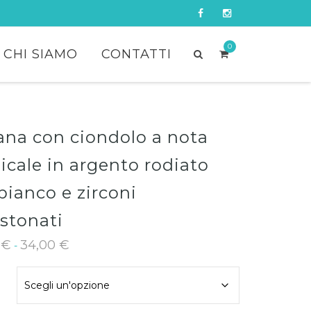
0
CHI SIAMO
CONTATTI
ana con ciondolo a nota
cale in argento rodiato
bianco e zirconi
stonati
0
€
34,00
€
Fascia
-
di
prezzo:
da
29,00 €