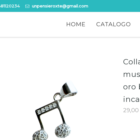
481120234
unpensieroxte@gmail.com
Skip
to
HOME
CATALOGO
content
Coll
musi
oro 
inca
29,0
MISURA