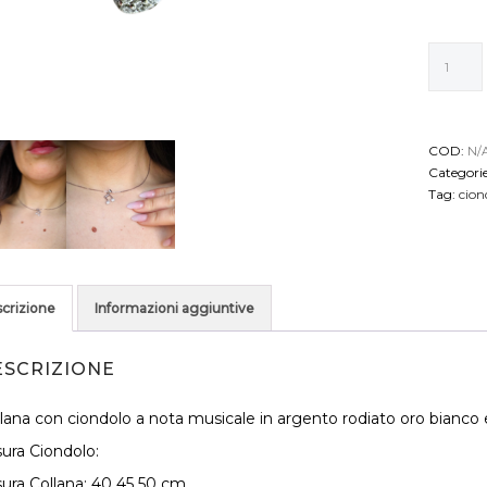
Collana
con
ciondolo
a
nota
COD:
N/
musicale
Categori
in
Tag:
cion
argento
rodiato
oro
bianco
e
crizione
Informazioni aggiuntive
zirconi
incastona
quantità
ESCRIZIONE
lana con ciondolo a nota musicale in argento rodiato oro bianco e
ura Ciondolo:
AGGIUNGI AL
AGGIUNGI AL
ura Collana: 40 45 50 cm