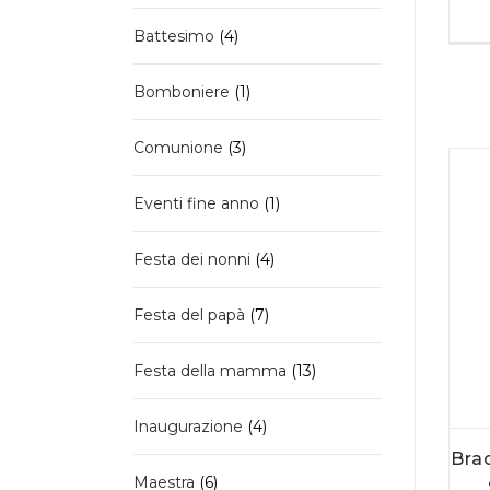
prodotti
4
Battesimo
4
prodotti
1
Bomboniere
1
prodotto
3
Comunione
3
prodotti
1
Eventi fine anno
1
prodotto
4
Festa dei nonni
4
prodotti
7
Festa del papà
7
prodotti
13
Festa della mamma
13
prodotti
4
Inaugurazione
4
prodotti
Bra
6
Maestra
6