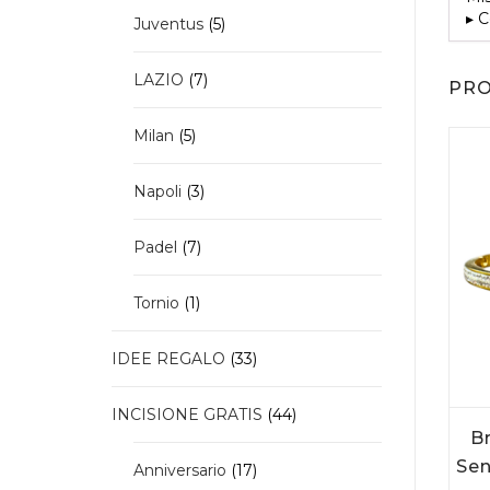
▸ C
5
Juventus
5
prodotti
7
LAZIO
7
PRO
prodotti
5
Milan
5
prodotti
3
Napoli
3
prodotti
7
Padel
7
prodotti
1
Tornio
1
prodotto
33
IDEE REGALO
33
prodotti
44
INCISIONE GRATIS
44
prodotti
Br
Sen
17
Anniversario
17