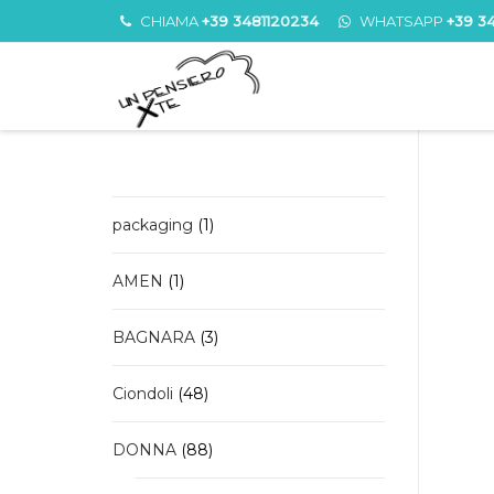
CHIAMA
+39 3481120234
WHATSAPP
+39 3
1
packaging
1
prodotto
1
AMEN
1
prodotto
3
BAGNARA
3
prodotti
48
Ciondoli
48
prodotti
88
DONNA
88
prodotti