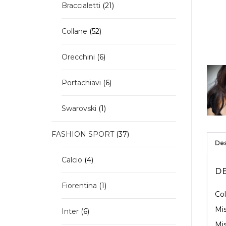
21
Braccialetti
21
prodotti
52
Collane
52
prodotti
6
Orecchini
6
prodotti
6
Portachiavi
6
prodotti
1
Swarovski
1
prodotto
37
FASHION SPORT
37
Des
prodotti
4
Calcio
4
prodotti
D
1
Fiorentina
1
Col
prodotto
Mis
6
Inter
6
prodotti
Mis