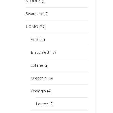
1
STUDEX
1
prodotto
2
Swarovski
2
prodotti
27
UOMO
27
prodotti
1
Anelli
1
prodotto
7
Braccialetti
7
prodotti
2
collane
2
prodotti
6
Orecchini
6
prodotti
4
Orologio
4
prodotti
2
Lorenz
2
prodotti