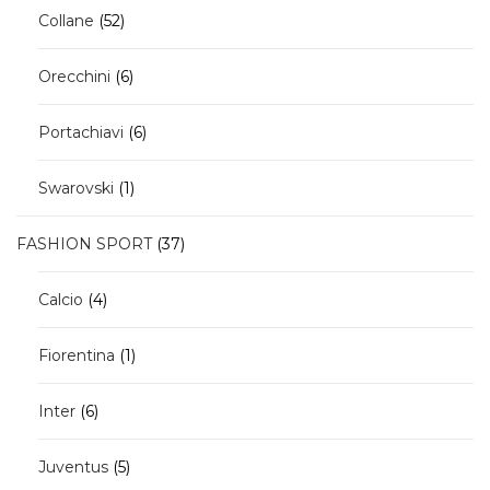
52
Collane
52
prodotti
6
Orecchini
6
prodotti
6
Portachiavi
6
prodotti
1
Swarovski
1
prodotto
37
FASHION SPORT
37
prodotti
4
Calcio
4
prodotti
1
Fiorentina
1
prodotto
6
Inter
6
prodotti
5
Juventus
5
prodotti