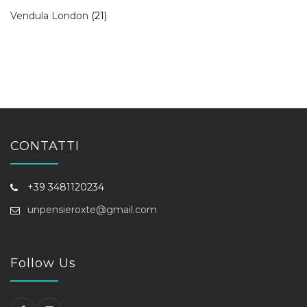
21
Vendula London
21
prodotti
CONTATTI
+39 3481120234
unpensieroxte@gmail.com
Follow Us