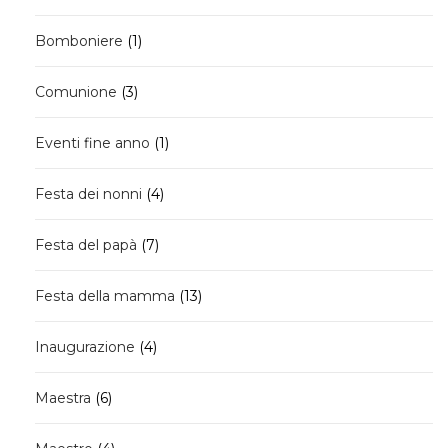
prodotti
1
Bomboniere
1
prodotto
3
Comunione
3
prodotti
1
Eventi fine anno
1
prodotto
4
Festa dei nonni
4
prodotti
7
Festa del papà
7
prodotti
13
Festa della mamma
13
prodotti
4
Inaugurazione
4
prodotti
6
Maestra
6
prodotti
4