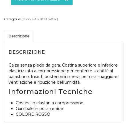
senza
piede
da
gara
Categorie:
,
Calcio
FASHION SPORT
Sprint
calzino
MACRON
Descrizione
ROSSO
quantità
DESCRIZIONE
Calza senza piede da gara. Costina superiore e inferiore
elasticizzata a compressione per conferire stabilità al
parastinco. Inserti posteriori in mesh per una maggiore
ventilazione e riduzione dell’umidità.
SCEGLI
Informazioni Tecniche
Costina in elastan a compressione
Gambale in poliammide
COLORE ROSSO