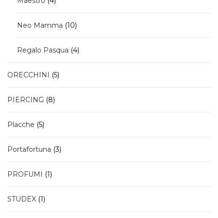
Maestro
4
prodotti
10
Neo Mamma
10
prodotti
4
Regalo Pasqua
4
prodotti
5
ORECCHINI
5
prodotti
8
PIERCING
8
prodotti
5
Placche
5
prodotti
3
Portafortuna
3
prodotti
1
PROFUMI
1
prodotto
1
STUDEX
1
prodotto