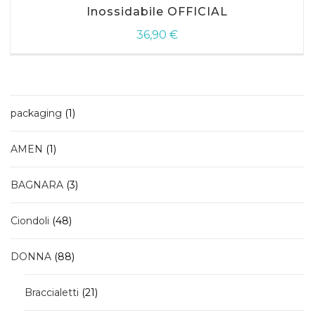
Inossidabile OFFICIAL
36,90
€
1
packaging
1
prodotto
1
AMEN
1
prodotto
3
BAGNARA
3
prodotti
48
Ciondoli
48
prodotti
88
DONNA
88
prodotti
21
Braccialetti
21
prodotti