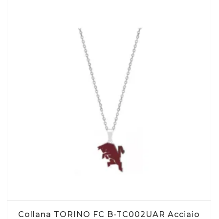
essere
scelte
nella
pagina
del
prodotto
Collana TORINO FC B-TC002UAR Acciaio