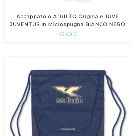
Questo
Accappatoio ADULTO Originale JUVE
prodotto
ha
JUVENTUS In Microspugna BIANCO NERO
più
42,90
€
varianti.
Le
opzioni
possono
essere
scelte
nella
pagina
del
prodotto