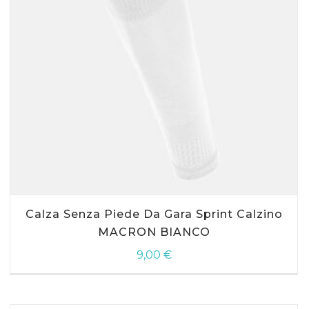
AGGIUNGI AL CARRELLO
Questo
Calza Senza Piede Da Gara Sprint Calzino
prodotto
ha
MACRON BIANCO
più
9,00
€
varianti.
Le
opzioni
possono