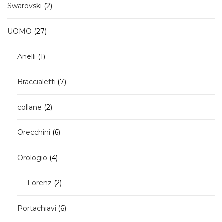
2
Swarovski
2
prodotti
27
UOMO
27
prodotti
1
Anelli
1
prodotto
7
Braccialetti
7
prodotti
2
collane
2
prodotti
6
Orecchini
6
prodotti
4
Orologio
4
prodotti
2
Lorenz
2
prodotti
6
Portachiavi
6
prodotti