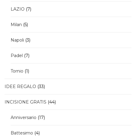
7
LAZIO
7
prodotti
5
Milan
5
prodotti
3
Napoli
3
prodotti
7
Padel
7
prodotti
1
Tornio
1
prodotto
33
IDEE REGALO
33
prodotti
44
INCISIONE GRATIS
44
prodotti
17
Anniversario
17
prodotti
4
Battesimo
4